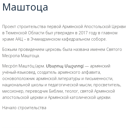
Маштоца
Проект строительства первой Армянской Апостольской Церкви
в Тюменской Области был утвержден в 2017 году в главном
храме ААЦ – в Эчмиадзинском кафедральном соборе.
Божьим провидением церковь была названа именем Святого
Месропа Маштоца.
Месро́п Машто́ц (арм. Մեսրոպ Մաշտոց) — армянский
учёный-языковед, создатель армянского алфавита,
основоположник армянской литературы и письменности,
национальной школы и педагогической мысли, просветитель,
миссионер, переводчик Библии, теолог, святой Армянской
апостольской церкви и Армянской католической церкви.
Начало строительства