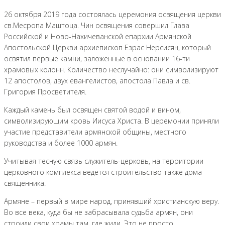
26 октября 2019 года состоялась церемония освящения церкви
св.Месропа Маштоца. Чин освящения совершил Глава
Российской и Ново-Нахичеванской епархии Армянской
Апостольской Церкви архиепископ Езрас Нерсисян, который
освятил первые камни, заложенные в основании 16-ти
храмовых колонн. Количество неслучайно: они символизируют
12 апостолов, двух евангелистов, апостола Павла и св.
Григория Просветителя.
Каждый камень был освящен святой водой и вином,
символизирующим кровь Иисуса Христа. В церемонии приняли
участие представители армянской общины, местного
руководства и более 1000 армян.
Учитывая тесную связь служитель-церковь, на территории
церковного комплекса ведется строительство также дома
священника.
Армяне – первый в мире народ, принявший христианскую веру.
Во все века, куда бы не забрасывала судьба армян, они
строили свои храмы там, где жили. Это не просто