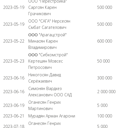
ООО "Перестройка"
2023-05-19
Саргсян Карен
500 000
Грачикович
ООО "САГА" Нерсесян
2023-05-19
500 000
Смбат Сагателович
ՕՕՕ "Арагацстрой"
2023-05-22
Минасян Карен
600 000
Владимирович
ՕՕՕ "Сибкомстрой"
2023-05-23
Кертешян Мовсес
50 000
Петросович
Никогосян Давид
2023-06-16
300 000
Серёжаевич
Симонян Вардкез
2023-06-16
2 000 000
Алексанович ООО САД
Оганесян Генрих
2023-06-19
5 000
Мартинович
2023-06-21
Мурадян Арман Агарони
100 000
Оганесян Генрих
2023-07-18
5 000