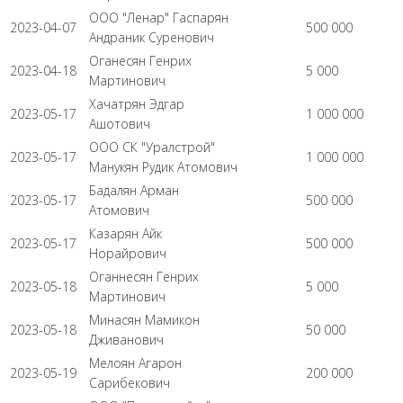
ООО "Ленар" Гаспарян
2023-04-07
500 000
Андраник Суренович
Оганесян Генрих
2023-04-18
5 000
Мартинович
Хачатрян Эдгар
2023-05-17
1 000 000
Ашотович
ООО СК "Уралстрой"
2023-05-17
1 000 000
Манукян Рудик Атомович
Бадалян Арман
2023-05-17
500 000
Атомович
Казарян Айк
2023-05-17
500 000
Норайрович
Оганнесян Генрих
2023-05-18
5 000
Мартинович
Минасян Мамикон
2023-05-18
50 000
Дживанович
Мелоян Агарон
2023-05-19
200 000
Сарибекович