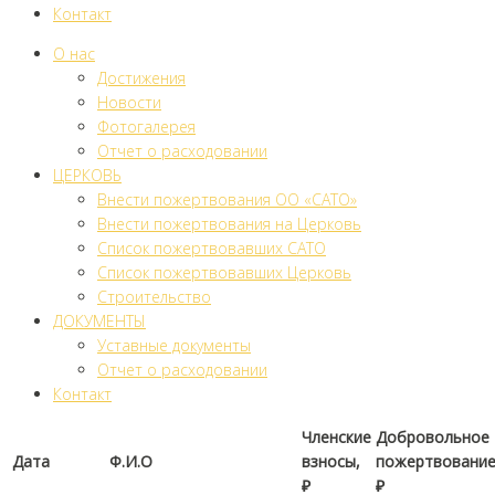
Контакт
О нас
Достижения
Новости
Фотогалерея
Отчет о расходовании
ЦЕРКОВЬ
Внести пожертвования ОО «САТО»
Внести пожертвования на Церковь
Список пожертвовавших САТО
Список пожертвовавших Церковь
Строительство
ДОКУМЕНТЫ
Уставные документы
Отчет о расходовании
Контакт
Членские
Добровольное
Дата
Ф.И.О
взносы,
пожертвование
₽
₽