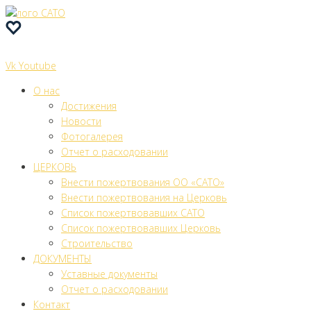
Перейти
к
контенту
Vk
Youtube
О нас
Достижения
Новости
Фотогалерея
Отчет о расходовании
ЦЕРКОВЬ
Внести пожертвования ОО «САТО»
Внести пожертвования на Церковь
Список пожертвовавших САТО
Список пожертвовавших Церковь
Строительство
ДОКУМЕНТЫ
Уставные документы
Отчет о расходовании
Контакт