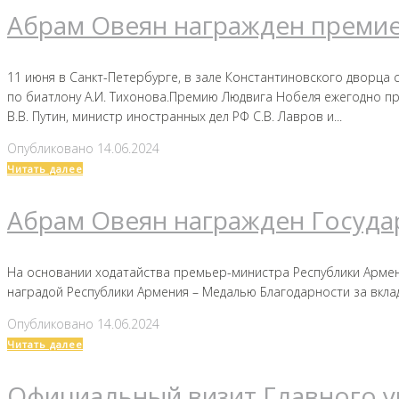
Абрам Овеян награжден преми
11 июня в Санкт-Петербурге, в зале Константиновского дворца
по биатлону А.И. Тихонова.Премию Людвига Нобеля ежегодно 
В.В. Путин, министр иностранных дел РФ С.В. Лавров и...
Опубликовано
14.06.2024
Читать далее
Абрам Овеян награжден Госуд
На основании ходатайства премьер-министра Республики Армен
наградой Республики Армения – Медалью Благодарности за вкл
Опубликовано
14.06.2024
Читать далее
Официальный визит Главного 