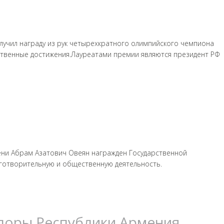
лучил награду из рук четырехкратного олимпийского чемпиона
твенные достижения.Лауреатами премии являются президент РФ
мени Абрам Азатович Овеян награжден Государственной
аготворительную и общественную деятельность.
споры Республики Армения