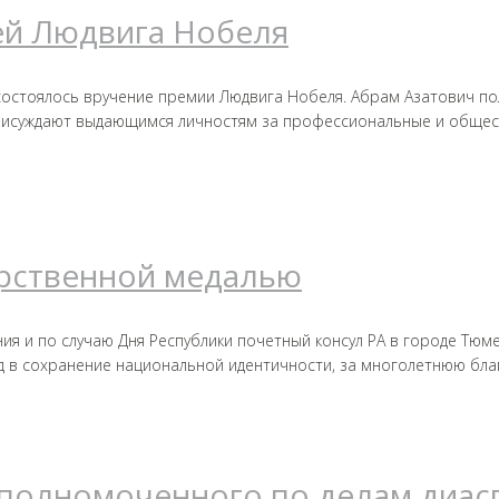
ей Людвига Нобеля
 состоялось вручение премии Людвига Нобеля. Абрам Азатович по
присуждают выдающимся личностям за профессиональные и общес
арственной медалью
ия и по случаю Дня Республики почетный консул РА в городе Тю
ад в сохранение национальной идентичности, за многолетнюю бл
уполномоченного по делам диа