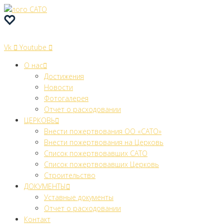
Перейти
к
контенту
Vk
Youtube
О нас
Достижения
Новости
Фотогалерея
Отчет о расходовании
ЦЕРКОВЬ
Внести пожертвования ОО «САТО»
Внести пожертвования на Церковь
Список пожертвовавших САТО
Список пожертвовавших Церковь
Строительство
ДОКУМЕНТЫ
Уставные документы
Отчет о расходовании
Контакт