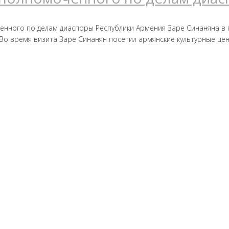
енного по делам диаспоры Республики Армения Заре Синаняна в г
 Во время визита Заре Синанян посетил армянские культурные це