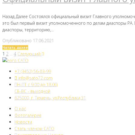
Назад Далее Состоялся официальный визит Главного уполномоч
это был первый визит уполномоченного по делам диаспоры РА.
диаспоры, территорию,...
Опубликовано
17.06.2021
Читать далее
1
2
…
4
Следующий
Следующий
Пагинация
+7 (3452) 56-83-99
info@sato72.com
записей
ПН-ПТ с 9.00 до 18.00;
СБ-ВС - выходной
625000, г. Тюмень, ул.Республики,31
О нас
Фотогалерея
Новости
Стать членом САТО